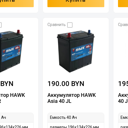
упить
Купить
Сравнить
Срав
 BYN
190.00 BYN
19
ятор HAWK
Аккумулятор HAWK
Акк
R
Asia 40 JL
40 
 Ач
Емкость 40 Ач
Емк
96х134х226 мм
размеры 196х134х226 мм
раз