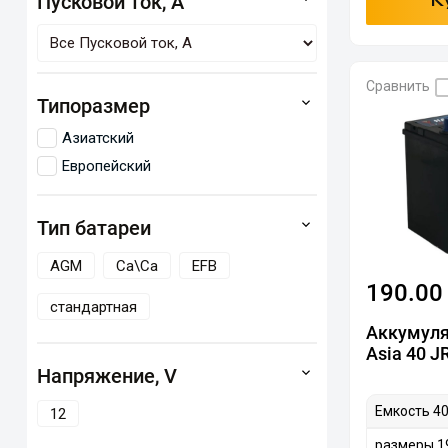
Пусковой ток, А
К
Сравнить
Типоразмер
Азиатский
Европейский
Тип батареи
AGM
Ca\Ca
EFB
190.00
стандартная
Аккумул
Asia 40 J
Напряжение, V
Емкость 40
12
размеры 1