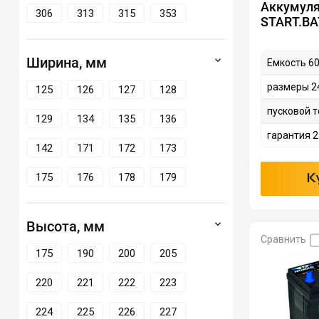
Аккумул
306
313
315
353
START.BA
Ширина, мм
Емкость 60
размеры 2
125
126
127
128
пусковой т
129
134
135
136
гарантия 2
142
171
172
173
175
176
178
179
К
Высота, мм
Сравнить
175
190
200
205
220
221
222
223
224
225
226
227