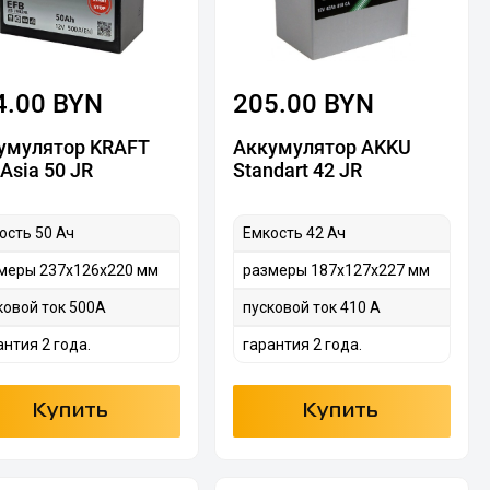
4.00 BYN
205.00 BYN
умулятор KRAFT
Аккумулятор AKKU
Asia 50 JR
Standart 42 JR
ость 50 Ач
Емкость 42 Ач
меры 237х126х220 мм
размеры 187х127х227 мм
ковой ток 500А
пусковой ток 410 А
антия 2 года.
гарантия 2 года.
Купить
Купить