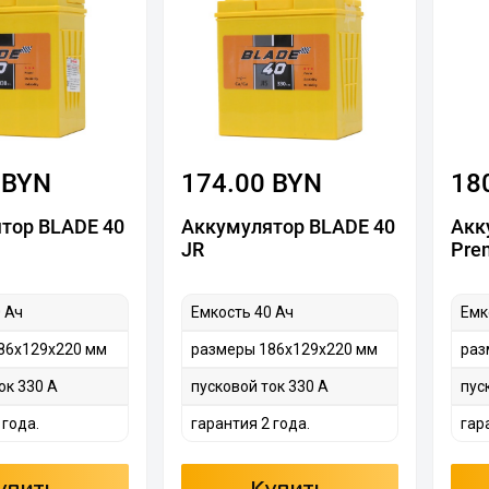
 BYN
174.00 BYN
18
тор BLADE 40
Аккумулятор BLADE 40
Акк
JR
Pre
 Ач
Емкость 40 Ач
Емк
86x129x220 мм
размеры 186x129x220 мм
раз
ок 330 А
пусковой ток 330 А
пус
 года.
гарантия 2 года.
гар