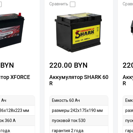
Сравнить
Срав
 BYN
220.00 BYN
22
тор XFORCE
Аккумулятор SHARK 60
Акк
R
R
 Ач
Емкость 60 Ач
Емк
36x128x223 мм
размеры 242х175х190 мм
раз
ок 360 А
пусковой ток 530
пус
 года.
гарантия 2 года.
гар