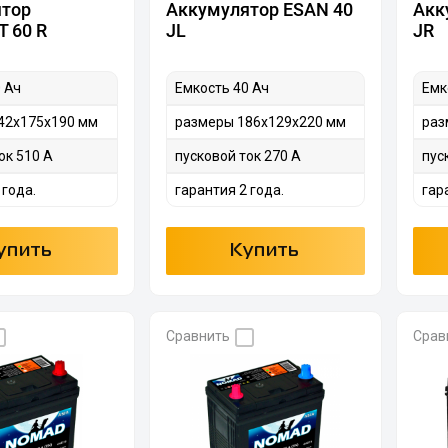
ятор
Аккумулятор ESAN 40
Акк
T 60 R
JL
JR
 Ач
Емкость 40 Ач
Емк
42х175х190 мм
размеры 186х129х220 мм
раз
ок 510 А
пусковой ток 270 А
пус
 года.
гарантия 2 года.
гар
упить
Купить
Сравнить
Срав