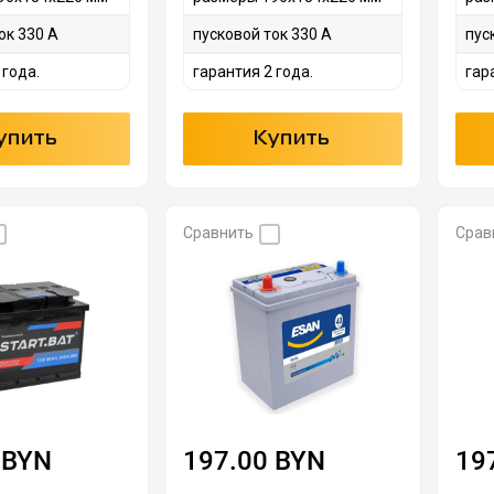
ок 330 А
пусковой ток 330 А
пус
 года.
гарантия 2 года.
гар
упить
Купить
Сравнить
Срав
 BYN
197.00 BYN
19