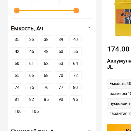
Емкость, Ач
35
36
38
39
40
174.00
42
45
48
50
55
Аккумуля
60
61
62
63
64
JL
65
66
68
70
72
Емкость 40
74
75
76
77
80
размеры 1
81
82
85
90
95
пусковой т
100
105
гарантия 2