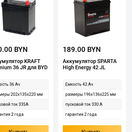
0.00 BYN
189.00 BYN
умулятор KRAFT
Аккумулятор SPARTA
mium 36 JR для BYD
High Energy 42 JL
ость 36 Ач
Емкость 42 Ач
меры 202х135х220 мм
размеры 196х136х225 мм
ковой ток 335А
пусковой ток 330 А
антия 2 года.
гарантия 2 года.