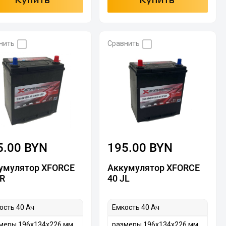
Купить
Купить
нить
Сравнить
5.00 BYN
195.00 BYN
умулятор XFORCE
Аккумулятор XFORCE
JR
40 JL
ость 40 Ач
Емкость 40 Ач
меры 196x134x226 мм
размеры 196x134x226 мм