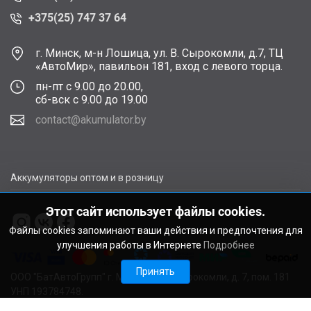
+375(25) 747 37 64
г. Минск, м-н Лошица, ул. В. Сырокомли, д.7, ТЦ
«АвтоМир», павильон 181, вход с левого торца.
пн-пт с 9.00 до 20.00,
сб-вск с 9.00 до 19.00
contact@akumulator.by
Аккумуляторы оптом и в розницу
Этот сайт использует файлы cookies.
Файлы cookies запоминают ваши действия и предпочтения для
улучшения работы в Интернете
Подробнее
Принять
ООО "БатАвтоГрупп" г. Минск, ул. В. Сырокомли, д. 7, пом. 181
УНП 193784748.
Расчетный счет BY11ALFA30122F48260010270000 в ЗАО