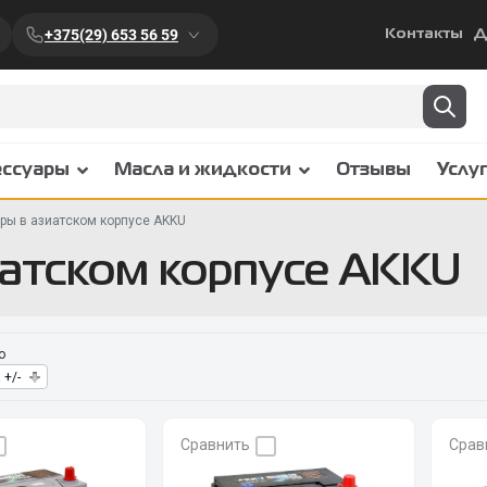
+375(29) 653 56 59
Контакты
Д
ессуары
Масла и жидкости
Отзывы
Услу
ры в азиатском корпусе AKKU
атском корпусе AKKU
о
 +/-
Сравнить
Срав