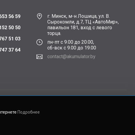
г. Минск, м-н Лошица, ул. В.
653 56 59
Сырокомли, д.7, ТЦ «АвтоМир»,
152 50 50
павильон 181, вход с левого
торца.
767 51 03
пн-пт с 9.00 до 20.00,
сб-вск с 9.00 до 19.00
747 37 64
contact@akumulator.by
нтернете
Подробнее