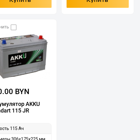
Купить
Купить
нить
0.00 BYN
умулятор AKKU
dart 115 JR
ость 115 Ач
меры 306х175х225 мм