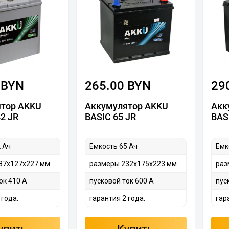
 BYN
265.00 BYN
29
тор AKKU
Аккумулятор AKKU
Акк
42 JR
BASIC 65 JR
BAS
 Ач
Емкость 65 Ач
Емк
87х127х227 мм
размеры 232х175х223 мм
раз
ок 410 А
пусковой ток 600 А
пус
 года.
гарантия 2 года.
гар