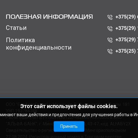
+375(29) 
ПОЛЕЗНАЯ ИНФОРМАЦИЯ
Статьи
+375(29) 
Политика
+375(29) 
конфиденциальности
+375(25) 
ООО "БатАвтоГрупп" г. Минск, ул. В. Сырокомли, д. 7, пом. 181
Этот сайт использует файлы cookies.
УНП 193784748.
оминают ваши действия и предпочтения для улучшения работы в И
Расчетный счет BY11ALFA30122F48260010270000 в ЗАО
"АЛЬФА-БАНК", г. Минск, ул. Сурганова, 43-47, код ALFABY2X
Принять
Свидетельство о регистрации выдано Мингорисполкомом
22.08.2024. Регистрационный номер в Торговом реестре