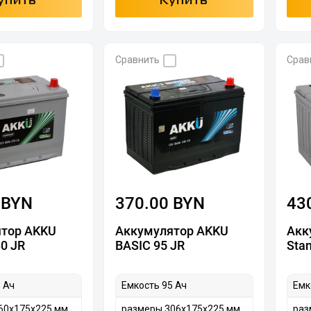
упить
Купить
Сравнить
Срав
 BYN
370.00 BYN
43
тор AKKU
Аккумулятор AKKU
Акк
80 JR
BASIC 95 JR
Stan
 Ач
Емкость 95 Ач
Емк
60х175х225 мм
размеры 306х175х225 мм
раз