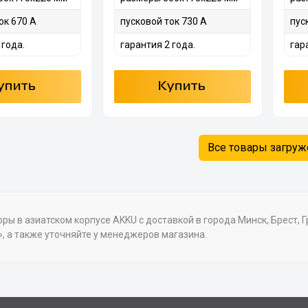
ок 670 А
пусковой ток 730 А
пус
 года.
гарантия 2 года.
гар
упить
Купить
Все товары загру
ры в азиатском корпусе AKKU с доставкой в города Минск, Брест, Г
, а также уточняйте у менеджеров магазина.