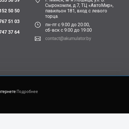
653 56 59
Сырокомли, д.7, ТЦ «АвтоМир»,
152 50 50
павильон 181, вход с левого
торца.
767 51 03
пн-пт с 9.00 до 20.00,
сб-вск с 9.00 до 19.00
747 37 64
contact@akumulator.by
нтернете
Подробнее