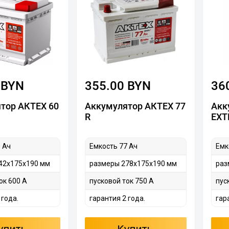
 BYN
355.00 BYN
36
тор АКТЕХ 60
Аккумулятор АКТЕХ 77
Акк
R
EXT
 Ач
Емкость 77 Ач
Емк
42х175х190 мм
размеры 278х175х190 мм
раз
ок 600 А
пусковой ток 750 А
пус
 года.
гарантия 2 года.
гар