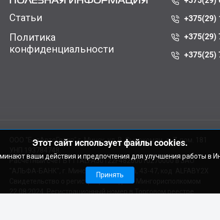
+375(29) 
ПОЛЕЗНАЯ ИНФОРМАЦИЯ
Статьи
+375(29) 
Политика
+375(29) 
конфиденциальности
+375(25) 
ООО "БатАвтоГрупп" г. Минск, ул. В. Сырокомли, д. 7, пом. 181
Этот сайт использует файлы cookies.
УНП 193784748.
оминают ваши действия и предпочтения для улучшения работы в И
Расчетный счет BY11ALFA30122F48260010270000 в ЗАО
"АЛЬФА-БАНК", г. Минск, ул. Сурганова, 43-47, код ALFABY2X
Принять
Свидетельство о регистрации выдано Мингорисполкомом
22.08.2024. Регистрационный номер в Торговом реестре
728029 от 19.09.2024