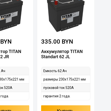
 BYN
335.00 BYN
тор TITAN
Аккумулятор TITAN
62 JR
Standart 62 JL
 Ач
Емкость 62 Ач
30х175х221 мм
размеры 230х175х221 мм
ок 520A
пусковой ток 520A
 года.
гарантия 2 года.