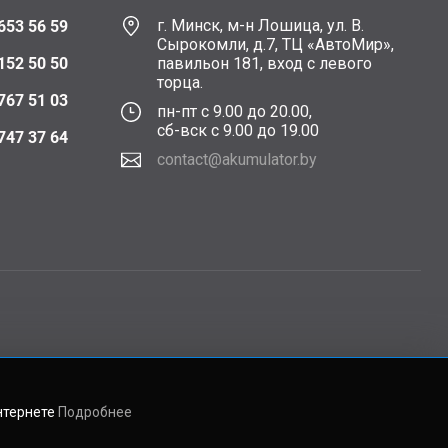
г. Минск, м-н Лошица, ул. В.
653 56 59
Сырокомли, д.7, ТЦ «АвтоМир»,
152 50 50
павильон 181, вход с левого
торца.
767 51 03
пн-пт с 9.00 до 20.00,
сб-вск с 9.00 до 19.00
747 37 64
contact@akumulator.by
нтернете
Подробнее