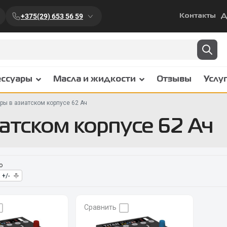
+375(29) 653 56 59
Контакты
Д
ессуары
Масла и жидкости
Отзывы
Услу
ры в азиатском корпусе 62 Ач
атском корпусе 62 Ач
о
 +/-
Сравнить