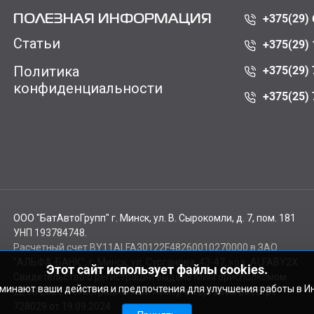
+375(29) 
ПОЛЕЗНАЯ ИНФОРМАЦИЯ
Статьи
+375(29) 
Политика
+375(29) 
конфиденциальности
+375(25) 
ООО "БатАвтоГрупп" г. Минск, ул. В. Сырокомли, д. 7, пом. 181
УНП 193784748.
Расчетный счет BY11ALFA30122F48260010270000 в ЗАО
"АЛЬФА-БАНК", г. Минск, ул. Сурганова, 43-47, код ALFABY2X
Этот сайт использует файлы cookies.
Свидетельство о регистрации выдано Мингорисполкомом
оминают ваши действия и предпочтения для улучшения работы в И
22.08.2024. Регистрационный номер в Торговом реестре
728029 от 19.09.2024