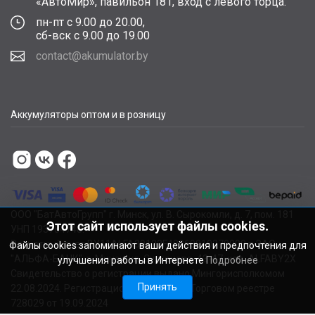
«АвтоМир», павильон 181, вход с левого торца.
пн-пт с 9.00 до 20.00,
сб-вск с 9.00 до 19.00
contact@akumulator.by
Аккумуляторы оптом и в розницу
ООО "БатАвтоГрупп" г. Минск, ул. В. Сырокомли, д. 7, пом. 181
Этот сайт использует файлы cookies.
УНП 193784748.
Расчетный счет BY11ALFA30122F48260010270000 в ЗАО
Файлы cookies запоминают ваши действия и предпочтения для
"АЛЬФА-БАНК", г. Минск, ул. Сурганова, 43-47, код ALFABY2X
улучшения работы в Интернете
Подробнее
Свидетельство о регистрации выдано Мингорисполкомом
Принять
22.08.2024. Регистрационный номер в Торговом реестре
728029 от 19.09.2024