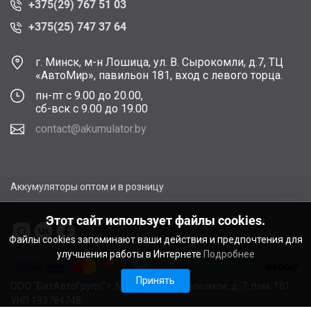
+375(29) 767 51 03
+375(25) 747 37 64
г. Минск, м-н Лошица, ул. В. Сырокомли, д.7, ТЦ
«АвтоМир», павильон 181, вход с левого торца.
пн-пт с 9.00 до 20.00,
сб-вск с 9.00 до 19.00
contact@akumulator.by
Аккумуляторы оптом и в розницу
Этот сайт использует файлы cookies.
Файлы cookies запоминают ваши действия и предпочтения для
улучшения работы в Интернете
Подробнее
Принять
ООО "БатАвтоГрупп" г. Минск, ул. В. Сырокомли, д. 7, пом. 181
УНП 193784748.