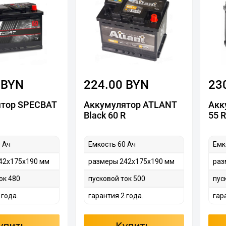
 BYN
224.00 BYN
23
тор SPECBAT
Аккумулятор ATLANT
Акк
Black 60 R
55 R
 Ач
Емкость 60 Ач
Емк
42х175х190 мм
размеры 242х175х190 мм
раз
ок 480
пусковой ток 500
пус
 года.
гарантия 2 года.
гар