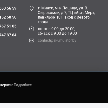
г. Минск, м-н Лошица, ул. В.
653 56 59
Сырокомли, д.7, ТЦ «АвтоМир»,
152 50 50
павильон 181, вход с левого
торца.
767 51 03
пн-пт с 9.00 до 20.00,
сб-вск с 9.00 до 19.00
747 37 64
contact@akumulator.by
нтернете
Подробнее