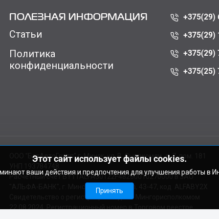
+375(29) 
ПОЛЕЗНАЯ ИНФОРМАЦИЯ
Статьи
+375(29) 
Политика
+375(29) 
конфиденциальности
+375(25) 
ООО "БатАвтоГрупп" г. Минск, ул. В. Сырокомли, д. 7, пом. 181
Этот сайт использует файлы cookies.
УНП 193784748.
оминают ваши действия и предпочтения для улучшения работы в И
Расчетный счет BY11ALFA30122F48260010270000 в ЗАО
"АЛЬФА-БАНК", г. Минск, ул. Сурганова, 43-47, код ALFABY2X
Принять
Свидетельство о регистрации выдано Мингорисполкомом
22.08.2024. Регистрационный номер в Торговом реестре
728029 от 19.09.2024