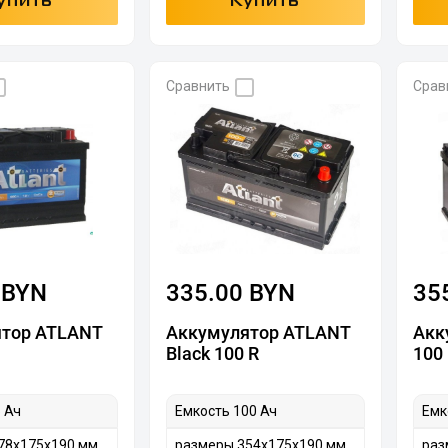
упить
Купить
Сравнить
Срав
 BYN
335.00 BYN
35
тор ATLANT
Аккумулятор ATLANT
Акк
Black 100 R
100
 Ач
Емкость 100 Ач
Емк
78х175х190 мм
размеры 354х175х190 мм
раз