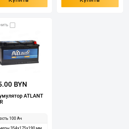
Купить
Купить
нить
5.00 BYN
умулятор ATLANT
 R
ость 100 Ач
меры 354х175х190 мм