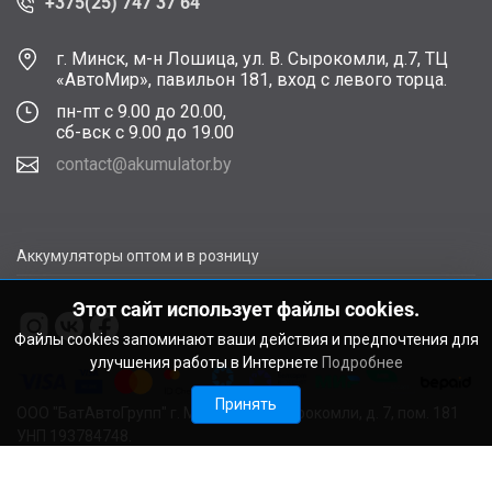
+375(25) 747 37 64
г. Минск, м-н Лошица, ул. В. Сырокомли, д.7, ТЦ
«АвтоМир», павильон 181, вход с левого торца.
пн-пт с 9.00 до 20.00,
сб-вск с 9.00 до 19.00
contact@akumulator.by
Аккумуляторы оптом и в розницу
Этот сайт использует файлы cookies.
Файлы cookies запоминают ваши действия и предпочтения для
улучшения работы в Интернете
Подробнее
Принять
ООО "БатАвтоГрупп" г. Минск, ул. В. Сырокомли, д. 7, пом. 181
УНП 193784748.
Расчетный счет BY11ALFA30122F48260010270000 в ЗАО
"АЛЬФА-БАНК", г. Минск, ул. Сурганова, 43-47, код ALFABY2X