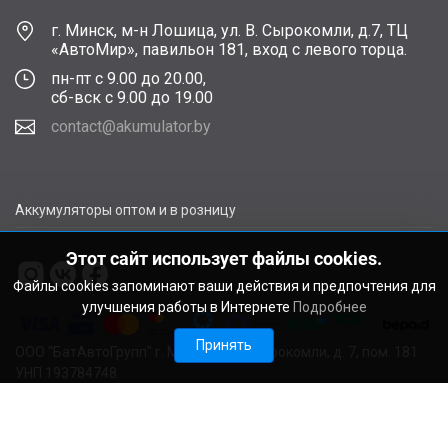
г. Минск, м-н Лошица, ул. В. Сырокомли, д.7, ТЦ
«АвтоМир», павильон 181, вход с левого торца.
пн-пт с 9.00 до 20.00,
сб-вск с 9.00 до 19.00
contact@akumulator.by
Аккумуляторы оптом и в розницу
Этот сайт использует файлы cookies.
Файлы cookies запоминают ваши действия и предпочтения для
улучшения работы в Интернете
Подробнее
Принять
ООО "БатАвтоГрупп" г. Минск, ул. В. Сырокомли, д. 7, пом. 181
УНП 193784748.
Расчетный счет BY11ALFA30122F48260010270000 в ЗАО
"АЛЬФА-БАНК", г. Минск, ул. Сурганова, 43-47, код ALFABY2X
Свидетельство о регистрации выдано Мингорисполкомом