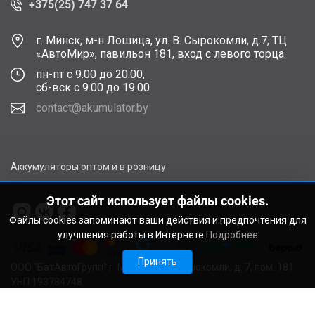
+375(25) 747 37 64
г. Минск, м-н Лошица, ул. В. Сырокомли, д.7, ТЦ
«АвтоМир», павильон 181, вход с левого торца.
пн-пт с 9.00 до 20.00,
сб-вск с 9.00 до 19.00
contact@akumulator.by
Аккумуляторы оптом и в розницу
Этот сайт использует файлы cookies.
Файлы cookies запоминают ваши действия и предпочтения для
улучшения работы в Интернете
Подробнее
Принять
ООО "БатАвтоГрупп" г. Минск, ул. В. Сырокомли, д. 7, пом. 181
УНП 193784748.
Расчетный счет BY11ALFA30122F48260010270000 в ЗАО
"АЛЬФА-БАНК", г. Минск, ул. Сурганова, 43-47, код ALFABY2X