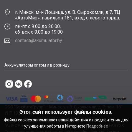
г. Минск, м-н Лошица, ул. В. Сырокомли, д.7, ТЦ
«АвтоМир», павильон 181, вход с левого торца.
пн-пт с 9.00 до 20.00,
сб-вск с 9.00 до 19.00
contact@akumulator.by
Аккумуляторы оптом и в розницу
ООО "БатАвтоГрупп" г. Минск, ул. В. Сырокомли, д. 7, пом. 181
Этот сайт использует файлы cookies.
УНП 193784748.
Расчетный счет BY11ALFA30122F48260010270000 в ЗАО
Файлы cookies запоминают ваши действия и предпочтения для
"АЛЬФА-БАНК", г. Минск, ул. Сурганова, 43-47, код ALFABY2X
улучшения работы в Интернете
Подробнее
Свидетельство о регистрации выдано Мингорисполкомом