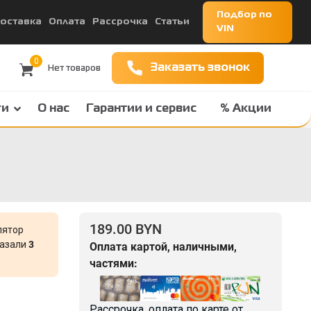
Подбор по
оставка
Оплата
Рассрочка
Статьи
VIN
0
Заказать звонок
ги
О нас
Гарантии и сервис
% Акции
189.00 BYN
лятор
казали
3
Оплата картой, наличными,
частями:
Рассрочка, оплата по карте от