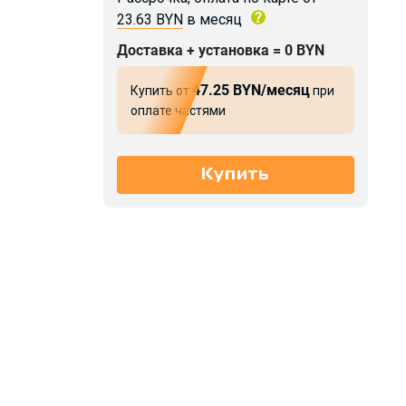
23.63 BYN
в месяц
Доставка + установка = 0 BYN
47.25 BYN/месяц
Купить от
при
оплате частями