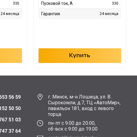
Пусковой ток, А
330
330
Гарантия
24 месяца
24 месяца
Купить
г. Минск, м-н Лошица, ул. В.
653 56 59
Сырокомли, д.7, ТЦ «АвтоМир»,
152 50 50
павильон 181, вход с левого
торца.
767 51 03
пн-пт с 9.00 до 20.00,
сб-вск с 9.00 до 19.00
747 37 64