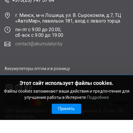
+375(25) 747 37 64
г. Минск, м-н Лошица, ул. В. Сырокомли, д.7, ТЦ
«АвтоМир», павильон 181, вход с левого торца.
пн-пт с 9.00 до 20.00,
сб-вск с 9.00 до 19.00
contact@akumulator.by
Аккумуляторы оптом и в розницу
Этот сайт использует файлы cookies.
Файлы cookies запоминают ваши действия и предпочтения для
улучшения работы в Интернете
Подробнее
Принять
ООО "БатАвтоГрупп" г. Минск, ул. В. Сырокомли, д. 7, пом. 181
УНП 193784748.
Расчетный счет BY11ALFA30122F48260010270000 в ЗАО
"АЛЬФА-БАНК", г. Минск, ул. Сурганова, 43-47, код ALFABY2X