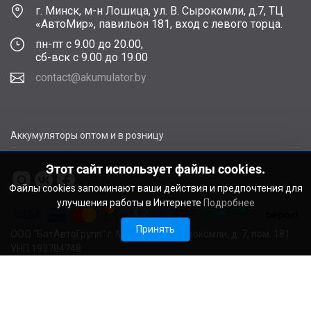
г. Минск, м-н Лошица, ул. В. Сырокомли, д.7, ТЦ
«АвтоМир», павильон 181, вход с левого торца.
пн-пт с 9.00 до 20.00,
сб-вск с 9.00 до 19.00
contact@akumulator.by
Аккумуляторы оптом и в розницу
Этот сайт использует файлы cookies.
Файлы cookies запоминают ваши действия и предпочтения для
улучшения работы в Интернете
Подробнее
Принять
ООО "БатАвтоГрупп" г. Минск, ул. В. Сырокомли, д. 7, пом. 181
УНП 193784748.
Расчетный счет BY11ALFA30122F48260010270000 в ЗАО
"АЛЬФА-БАНК", г. Минск, ул. Сурганова, 43-47, код ALFABY2X
Свидетельство о регистрации выдано Мингорисполкомом
22.08.2024. Регистрационный номер в Торговом реестре