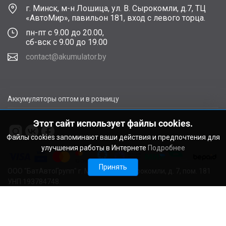
г. Минск, м-н Лошица, ул. В. Сырокомли, д.7, ТЦ
«АвтоМир», павильон 181, вход с левого торца.
пн-пт с 9.00 до 20.00,
сб-вск с 9.00 до 19.00
contact@akumulator.by
Аккумуляторы оптом и в розницу
Этот сайт использует файлы cookies.
Файлы cookies запоминают ваши действия и предпочтения для
улучшения работы в Интернете
Подробнее
Принять
ООО "БатАвтоГрупп" г. Минск, ул. В. Сырокомли, д. 7, пом. 181
УНП 193784748.
Расчетный счет BY11ALFA30122F48260010270000 в ЗАО
"АЛЬФА-БАНК", г. Минск, ул. Сурганова, 43-47, код ALFABY2X
Свидетельство о регистрации выдано Мингорисполкомом
22.08.2024. Регистрационный номер в Торговом реестре