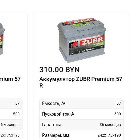
310.00 BYN
mium 57
Аккумулятор ZUBR Premium 57
R
Емкость, Ач
57
57
Пусковой ток, А
500
500
Гарантия
36 месяцев
36 месяцев
Размеры, мм
42x175x190
242x175x190