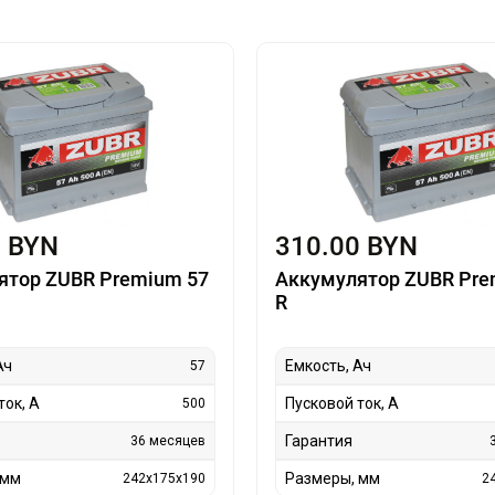
0 BYN
310.00 BYN
ятор ZUBR Premium 57
Аккумулятор ZUBR Pre
R
Ач
Емкость, Ач
57
ток, А
Пусковой ток, А
500
Гарантия
36 месяцев
 мм
Размеры, мм
242x175x190
2