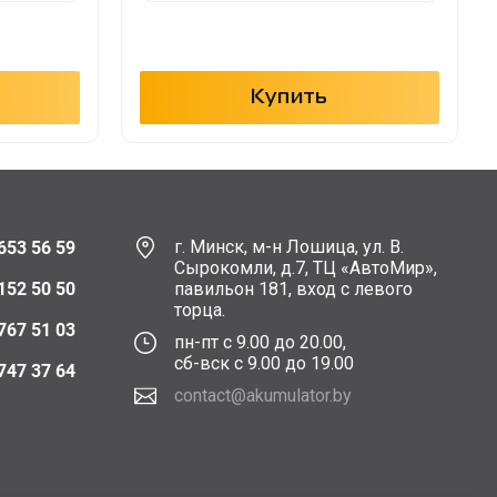
Купить
г. Минск, м-н Лошица, ул. В.
653 56 59
Сырокомли, д.7, ТЦ «АвтоМир»,
152 50 50
павильон 181, вход с левого
торца.
767 51 03
пн-пт с 9.00 до 20.00,
сб-вск с 9.00 до 19.00
747 37 64
contact@akumulator.by