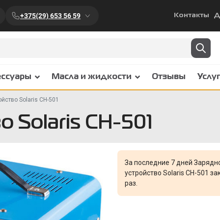
+375(29) 653 56 59
Контакты
Д
ессуары
Масла и жидкости
Отзывы
Услу
йство Solaris CH-501
 Solaris CH-501
За последние 7 дней Зарядн
устройство Solaris CH-501 з
раз.