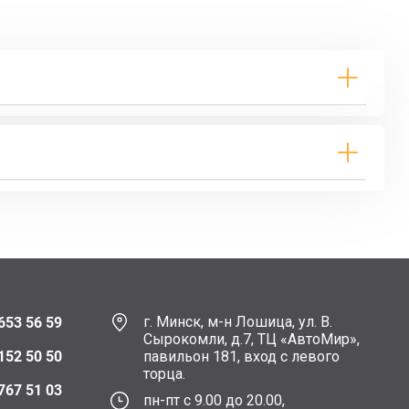
г. Минск, м-н Лошица, ул. В.
653 56 59
Сырокомли, д.7, ТЦ «АвтоМир»,
152 50 50
павильон 181, вход с левого
торца.
767 51 03
пн-пт с 9.00 до 20.00,