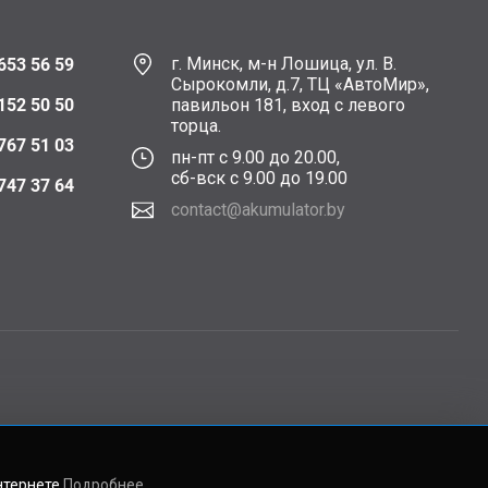
г. Минск, м-н Лошица, ул. В.
653 56 59
Сырокомли, д.7, ТЦ «АвтоМир»,
152 50 50
павильон 181, вход с левого
торца.
767 51 03
пн-пт с 9.00 до 20.00,
сб-вск с 9.00 до 19.00
747 37 64
contact@akumulator.by
нтернете
Подробнее