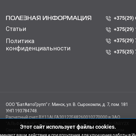
+375(29) 
ПОЛЕЗНАЯ ИНФОРМАЦИЯ
Статьи
+375(29) 
Политика
+375(29) 
конфиденциальности
+375(25) 
ООО "БатАвтоГрупп" г. Минск, ул. В. Сырокомли, д. 7, пом. 181
УНП 193784748.
Расчетный счет BY11ALFA30122F48260010270000 в ЗАО
"АЛЬФА-БАНК", г. Минск, ул. Сурганова, 43-47, код ALFABY2X
Этот сайт использует файлы cookies.
Свидетельство о регистрации выдано Мингорисполкомом
оминают ваши действия и предпочтения для улучшения работы в И