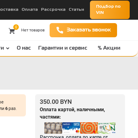
Подбор по
оставка
Оплата
Рассрочка
Статьи
VIN
0
Заказать звонок
ги
О нас
Гарантии и сервис
% Акции
350.00 BYN
ое
али
6
раз.
Оплата картой, наличными,
частями:
Рассрочка, оплата по карте от