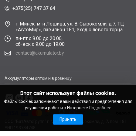
+375(25) 747 37 64
г. Минск, м-н Лошица, ул. В. Сырокомли, д.7, ТЦ
«АвтоМир», павильон 181, вход с левого торца.
пн-пт с 9.00 до 20.00,
сб-вск с 9.00 до 19.00
contact@akumulator.by
Аккумуляторы оптом и в розницу
Этот сайт использует файлы cookies.
Файлы cookies запоминают ваши действия и предпочтения для
улучшения работы в Интернете
Подробнее
Принять
ООО "БатАвтоГрупп" г. Минск, ул. В. Сырокомли, д. 7, пом. 181
УНП 193784748.
Расчетный счет BY11ALFA30122F48260010270000 в ЗАО