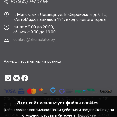
+375(25) 747 37 64
г. Минск, м-н Лошица, ул. В. Сырокомли, д.7, ТЦ
«АвтоМир», павильон 181, вход с левого торца.
пн-пт с 9.00 до 20.00,
сб-вск с 9.00 до 19.00
contact@akumulator.by
Аккумуляторы оптом и в розницу
ООО "БатАвтоГрупп" г. Минск, ул. В. Сырокомли, д. 7, пом. 181
Этот сайт использует файлы cookies.
УНП 193784748.
Расчетный счет BY11ALFA30122F48260010270000 в ЗАО
Файлы cookies запоминают ваши действия и предпочтения для
"АЛЬФА-БАНК", г. Минск, ул. Сурганова, 43-47, код ALFABY2X
улучшения работы в Интернете
Подробнее