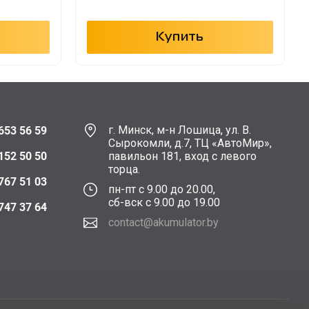
Купить
г. Минск, м-н Лошица, ул. В.
653 56 59
Сырокомли, д.7, ТЦ «АвтоМир»,
152 50 50
павильон 181, вход с левого
торца.
767 51 03
пн-пт с 9.00 до 20.00,
сб-вск с 9.00 до 19.00
747 37 64
contact@akumulator.by