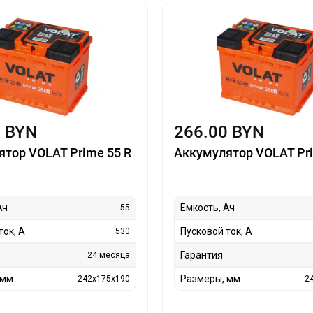
0 BYN
266.00 BYN
тор VOLAT Prime 55 R
Аккумулятор VOLAT Pri
Ач
Емкость, Ач
55
ток, А
Пусковой ток, А
530
Гарантия
24 месяца
 мм
Размеры, мм
242x175x190
2