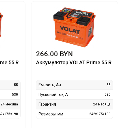
266.00 BYN
me 55 R
Аккумулятор VOLAT Prime 55 R
Емкость, Ач
55
55
Пусковой ток, А
530
530
Гарантия
24 месяца
24 месяца
Размеры, мм
42x175x190
242x175x190