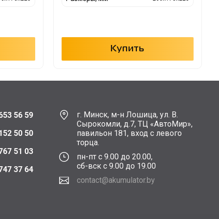
Купить
г. Минск, м-н Лошица, ул. В.
653 56 59
Сырокомли, д.7, ТЦ «АвтоМир»,
152 50 50
павильон 181, вход с левого
торца.
767 51 03
пн-пт с 9.00 до 20.00,
сб-вск с 9.00 до 19.00
747 37 64
contact@akumulator.by