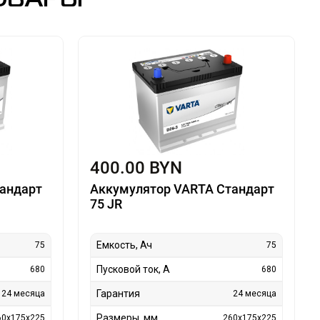
400.00 BYN
андарт
Аккумулятор VARTA Стандарт
75 JR
Емкость, Ач
75
75
Пусковой ток, А
680
680
Гарантия
24 месяца
24 месяца
Размеры, мм
60x175x225
260x175x225