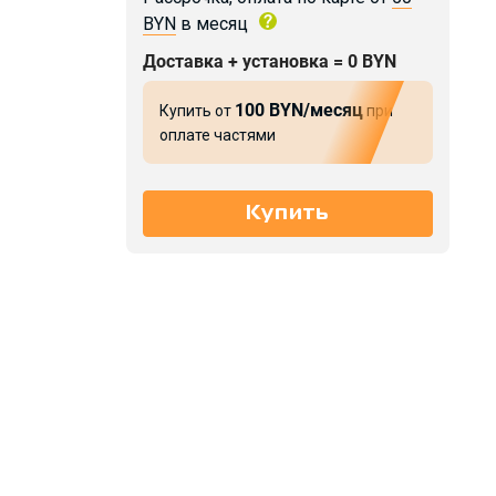
BYN
в месяц
Доставка + установка = 0 BYN
100 BYN/месяц
Купить от
при
оплате частями