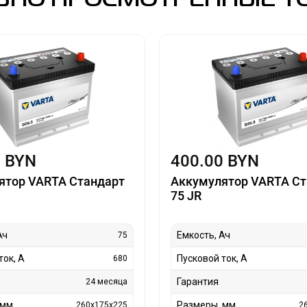
0 BYN
400.00 BYN
ятор VARTA Стандарт
Аккумулятор VARTA Ст
75 JR
Ач
Емкость, Ач
75
ток, А
Пусковой ток, А
680
Гарантия
24 месяца
 мм
Размеры, мм
260x175x225
2