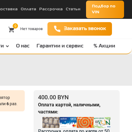
Подбор по
оставка
Оплата
Рассрочка
Статьи
VIN
0
Заказать звонок
ги
О нас
Гарантии и сервис
% Акции
400.00 BYN
лятор
али
6
раз.
Оплата картой, наличными,
частями:
Рассрочка, оплата по карте от
50