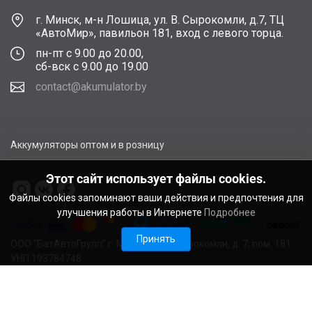
г. Минск, м-н Лошица, ул. В. Сырокомли, д.7, ТЦ
«АвтоМир», павильон 181, вход с левого торца.
пн-пт с 9.00 до 20.00,
сб-вск с 9.00 до 19.00
contact@akumulator.by
Аккумуляторы оптом и в розницу
Этот сайт использует файлы cookies.
Файлы cookies запоминают ваши действия и предпочтения для
улучшения работы в Интернете
Подробнее
Принять
ООО "БатАвтоГрупп" г. Минск, ул. В. Сырокомли, д. 7, пом. 181
УНП 193784748.
Расчетный счет BY11ALFA30122F48260010270000 в ЗАО
"АЛЬФА-БАНК", г. Минск, ул. Сурганова, 43-47, код ALFABY2X
Свидетельство о регистрации выдано Мингорисполкомом