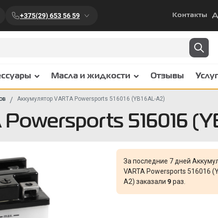
+375(29) 653 56 59
Контакты
Д
ессуары
Масла и жидкости
Отзывы
Услу
ов
Аккумулятор VARTA Powersports 516016 (YB16AL-A2)
Powersports 516016 (Y
За последние 7 дней Аккуму
VARTA Powersports 516016 (
A2) заказали
9
раз.