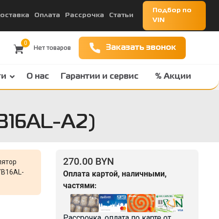
Подбор по
оставка
Оплата
Рассрочка
Статьи
VIN
0
Заказать звонок
ги
О нас
Гарантии и сервис
% Акции
B16AL-A2)
270.00 BYN
лятор
YB16AL-
Оплата картой, наличными,
частями:
Рассрочка, оплата по карте от