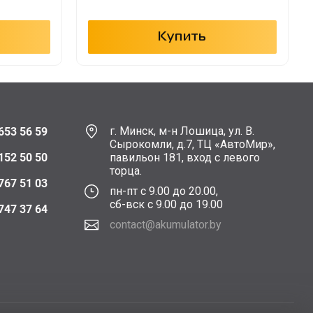
Купить
г. Минск, м-н Лошица, ул. В.
653 56 59
Сырокомли, д.7, ТЦ «АвтоМир»,
152 50 50
павильон 181, вход с левого
торца.
767 51 03
пн-пт с 9.00 до 20.00,
сб-вск с 9.00 до 19.00
747 37 64
contact@akumulator.by