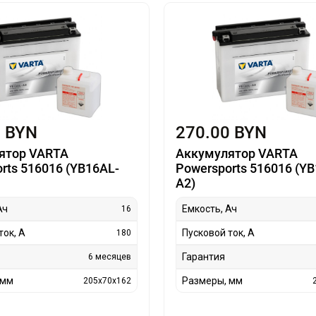
0 BYN
270.00 BYN
ятор VARTA
Аккумулятор VARTA
rts 516016 (YB16AL-
Powersports 516016 (Y
A2)
Ач
Емкость, Ач
16
ток, А
Пусковой ток, А
180
Гарантия
6 месяцев
 мм
Размеры, мм
205x70x162