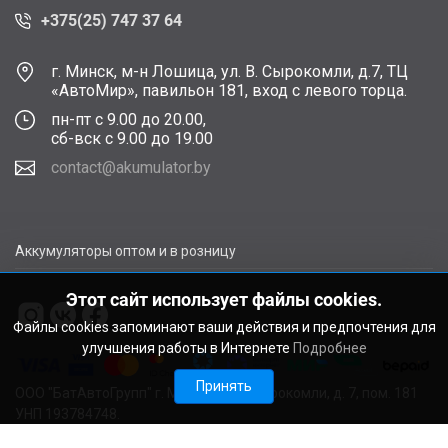
+375(25) 747 37 64
г. Минск, м-н Лошица, ул. В. Сырокомли, д.7, ТЦ
«АвтоМир», павильон 181, вход с левого торца.
пн-пт с 9.00 до 20.00,
сб-вск с 9.00 до 19.00
contact@akumulator.by
Аккумуляторы оптом и в розницу
Этот сайт использует файлы cookies.
Файлы cookies запоминают ваши действия и предпочтения для
улучшения работы в Интернете
Подробнее
Принять
ООО "БатАвтоГрупп" г. Минск, ул. В. Сырокомли, д. 7, пом. 181
УНП 193784748.
Расчетный счет BY11ALFA30122F48260010270000 в ЗАО