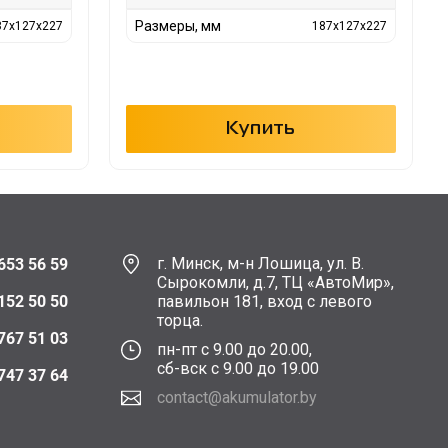
Размеры, мм
87x127x227
187x127x227
Купить
г. Минск, м-н Лошица, ул. В.
653 56 59
Сырокомли, д.7, ТЦ «АвтоМир»,
152 50 50
павильон 181, вход с левого
торца.
767 51 03
пн-пт с 9.00 до 20.00,
сб-вск с 9.00 до 19.00
747 37 64
contact@akumulator.by