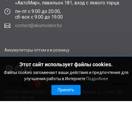
«АвтоМир», павильон 181, вход с левого торца.
пн-пт с 9.00 до 20.00,
сб-вск с 9.00 до 19.00
contact@akumulator.by
Аккумуляторы оптом и в розницу
Этот сайт использует файлы cookies.
Файлы cookies запоминают ваши действия и предпочтения для
улучшения работы в Интернете
Подробнее
Принять
ООО "БатАвтоГрупп" г. Минск, ул. В. Сырокомли, д. 7, пом. 181
УНП 193784748.
Расчетный счет BY11ALFA30122F48260010270000 в ЗАО
"АЛЬФА-БАНК", г. Минск, ул. Сурганова, 43-47, код ALFABY2X
Свидетельство о регистрации выдано Мингорисполкомом
22.08.2024. Регистрационный номер в Торговом реестре
728029 от 19.09.2024