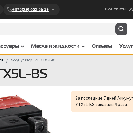
+375(29) 653 56 59
Контакты
Д
ессуары
Масла и жидкости
Отзывы
Услу
ов
Аккумулятор TAB YTX5L-BS
TX5L-BS
За последние 7 дней Аккуму
YTX5L-BS заказали
4
раза.