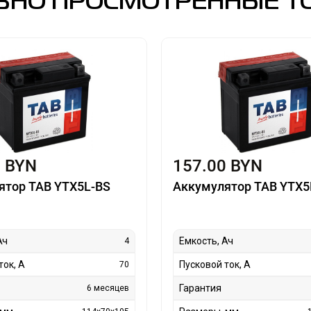
ВНО ПРОСМОТРЕННЫЕ Т
0 BYN
157.00 BYN
ятор TAB YTX5L-BS
Аккумулятор TAB YTX5
Ач
Емкость, Ач
4
ток, А
Пусковой ток, А
70
Гарантия
6 месяцев