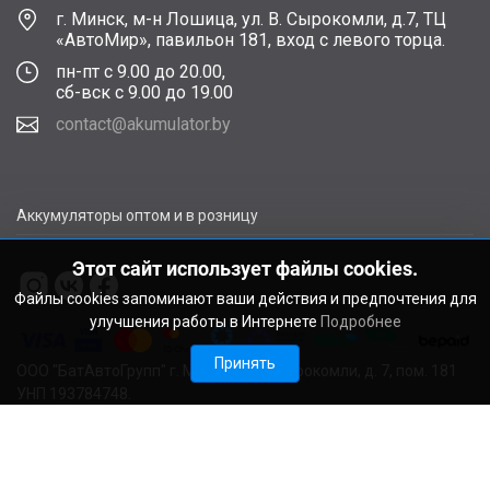
г. Минск, м-н Лошица, ул. В. Сырокомли, д.7, ТЦ
«АвтоМир», павильон 181, вход с левого торца.
пн-пт с 9.00 до 20.00,
сб-вск с 9.00 до 19.00
contact@akumulator.by
Аккумуляторы оптом и в розницу
Этот сайт использует файлы cookies.
Файлы cookies запоминают ваши действия и предпочтения для
улучшения работы в Интернете
Подробнее
Принять
ООО "БатАвтоГрупп" г. Минск, ул. В. Сырокомли, д. 7, пом. 181
УНП 193784748.
Расчетный счет BY11ALFA30122F48260010270000 в ЗАО
"АЛЬФА-БАНК", г. Минск, ул. Сурганова, 43-47, код ALFABY2X
Свидетельство о регистрации выдано Мингорисполкомом
22.08.2024. Регистрационный номер в Торговом реестре