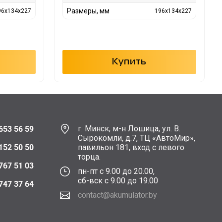
Размеры, мм
96x134x227
196x134x227
Купить
г. Минск, м-н Лошица, ул. В.
653 56 59
Сырокомли, д.7, ТЦ «АвтоМир»,
152 50 50
павильон 181, вход с левого
торца.
767 51 03
пн-пт с 9.00 до 20.00,
сб-вск с 9.00 до 19.00
747 37 64
contact@akumulator.by