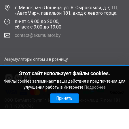
г. Минск, м-н Лошица, ул. В. Сырокомли, д.7, ТЦ
«АвтоМир», павильон 181, вход с левого торца.
пн-пт с 9.00 до 20.00,
сб-вск с 9.00 до 19.00
contact@akumulator.by
Аккумуляторы оптом и в розницу
Этот сайт использует файлы cookies.
Файлы cookies запоминают ваши действия и предпочтения для
улучшения работы в Интернете
Подробнее
Принять
ООО "БатАвтоГрупп" г. Минск, ул. В. Сырокомли, д. 7, пом. 181
УНП 193784748.
Расчетный счет BY11ALFA30122F48260010270000 в ЗАО
"АЛЬФА-БАНК", г. Минск, ул. Сурганова, 43-47, код ALFABY2X
Свидетельство о регистрации выдано Мингорисполкомом