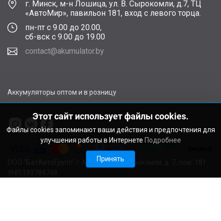
г. Минск, м-н Лошица, ул. В. Сырокомли, д.7, ТЦ
«АвтоМир», павильон 181, вход с левого торца.
пн-пт с 9.00 до 20.00,
сб-вск с 9.00 до 19.00
contact@akumulator.by
Аккумуляторы оптом и в розницу
Этот сайт использует файлы cookies.
Файлы cookies запоминают ваши действия и предпочтения для
улучшения работы в Интернете
Подробнее
Принять
ООО "БатАвтоГрупп" г. Минск, ул. В. Сырокомли, д. 7, пом. 181
УНП 193784748.
Расчетный счет BY11ALFA30122F48260010270000 в ЗАО
"АЛЬФА-БАНК", г. Минск, ул. Сурганова, 43-47, код ALFABY2X
Свидетельство о регистрации выдано Мингорисполкомом
22.08.2024. Регистрационный номер в Торговом реестре