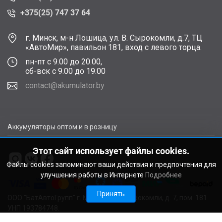
+375(25) 747 37 64
г. Минск, м-н Лошица, ул. В. Сырокомли, д.7, ТЦ
«АвтоМир», павильон 181, вход с левого торца.
пн-пт с 9.00 до 20.00,
сб-вск с 9.00 до 19.00
contact@akumulator.by
Аккумуляторы оптом и в розницу
Этот сайт использует файлы cookies.
Файлы cookies запоминают ваши действия и предпочтения для
улучшения работы в Интернете
Подробнее
Принять
ООО "БатАвтоГрупп" г. Минск, ул. В. Сырокомли, д. 7, пом. 181
УНП 193784748.
Расчетный счет BY11ALFA30122F48260010270000 в ЗАО