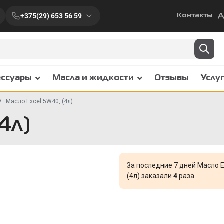
+375(29) 653 56 59
Контакты
Д
ессуары
Масла и жидкости
Отзывы
Услу
Масло Excel 5W40, (4л)
4л)
За последние 7 дней Масло E
(4л) заказали
4
раза.