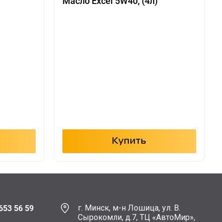
Масло Excel 5W40, (4л)
Купить
г. Минск, м-н Лошица, ул. В.
653 56 59
Сырокомли, д.7, ТЦ «АвтоМир»,