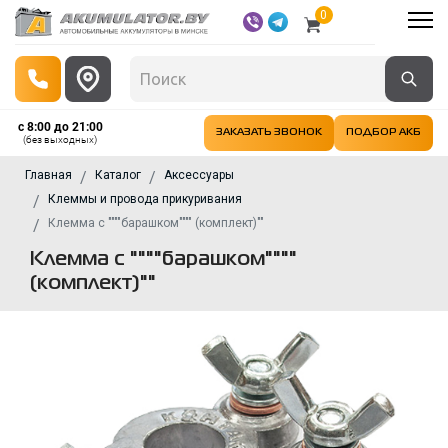
0
с 8:00 до 21:00
ЗАКАЗАТЬ ЗВОНОК
ПОДБОР АКБ
(без выходных)
Главная
Каталог
Аксессуары
Клеммы и провода прикуривания
Клемма с """"барашком"""" (комплект)""
Клемма с """"барашком""""
(комплект)""