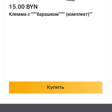
15.00 BYN
Клемма с """"барашком"""" (комплект)""
Купить