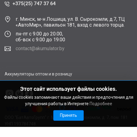
+375(25) 747 37 64
г. Минск, м-н Лошица, ул. В. Сырокомли, д.7, ТЦ
«АвтоМир», павильон 181, вход с левого торца.
пн-пт с 9.00 до 20.00,
сб-вск с 9.00 до 19.00
contact@akumulator.by
Аккумуляторы оптом и в розницу
Этот сайт использует файлы cookies.
Файлы cookies запоминают ваши действия и предпочтения для
улучшения работы в Интернете
Подробнее
Принять
ООО "БатАвтоГрупп" г. Минск, ул. В. Сырокомли, д. 7, пом. 181
УНП 193784748.
Расчетный счет BY11ALFA30122F48260010270000 в ЗАО
"АЛЬФА-БАНК", г. Минск, ул. Сурганова, 43-47, код ALFABY2X