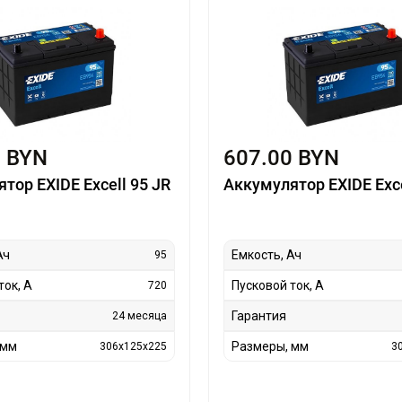
0 BYN
607.00 BYN
тор EXIDE Excell 95 JR
Аккумулятор EXIDE Exce
Ач
Емкость, Ач
95
ток, А
Пусковой ток, А
720
Гарантия
24 месяца
 мм
Размеры, мм
306x125x225
3