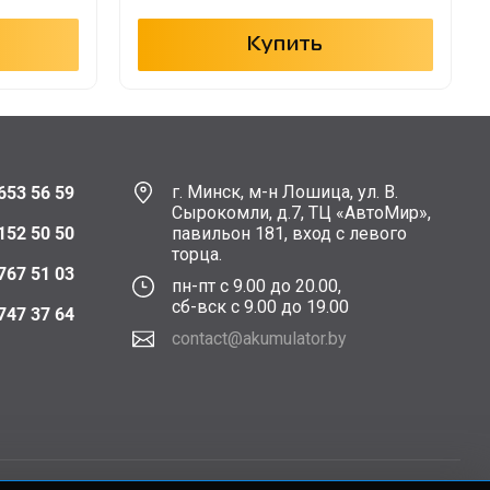
Купить
г. Минск, м-н Лошица, ул. В.
653 56 59
Сырокомли, д.7, ТЦ «АвтоМир»,
152 50 50
павильон 181, вход с левого
торца.
767 51 03
пн-пт с 9.00 до 20.00,
сб-вск с 9.00 до 19.00
747 37 64
contact@akumulator.by