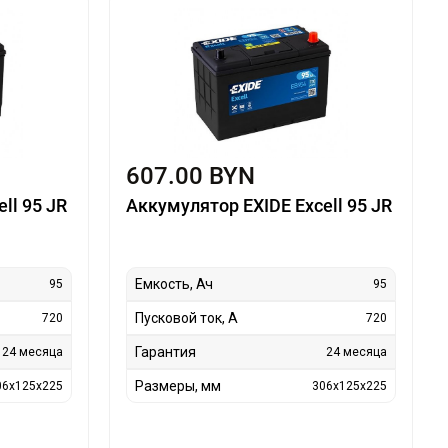
607.00 BYN
ll 95 JR
Аккумулятор EXIDE Excell 95 JR
Емкость, Ач
95
95
Пусковой ток, А
720
720
Гарантия
24 месяца
24 месяца
Размеры, мм
06x125x225
306x125x225