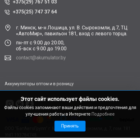
+375(29) 767 51 03
+375(25) 747 37 64
г. Минск, м-н Лошица, ул. В. Сырокомли, д.7, ТЦ
«АвтоМир», павильон 181, вход с левого торца.
пн-пт с 9.00 до 20.00,
сб-вск с 9.00 до 19.00
contact@akumulator.by
Аккумуляторы оптом и в розницу
Этот сайт использует файлы cookies.
Файлы cookies запоминают ваши действия и предпочтения для
улучшения работы в Интернете
Подробнее
Принять
ООО "БатАвтоГрупп" г. Минск, ул. В. Сырокомли, д. 7, пом. 181
УНП 193784748.