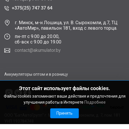
+375(25) 747 37 64
г. Минск, м-н Лошица, ул. В. Сырокомли, д.7, ТЦ
«АвтоМир», павильон 181, вход с левого торца.
пн-пт с 9.00 до 20.00,
сб-вск с 9.00 до 19.00
contact@akumulator.by
Аккумуляторы оптом и в розницу
Этот сайт использует файлы cookies.
Файлы cookies запоминают ваши действия и предпочтения для
улучшения работы в Интернете
Подробнее
Принять
ООО "БатАвтоГрупп" г. Минск, ул. В. Сырокомли, д. 7, пом. 181
УНП 193784748.
Расчетный счет BY11ALFA30122F48260010270000 в ЗАО