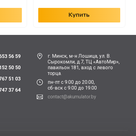
Купить
г. Минск, м-н Лошица, ул. В.
653 56 59
Сырокомли, д.7, ТЦ «АвтоМир»,
152 50 50
павильон 181, вход с левого
торца.
767 51 03
пн-пт с 9.00 до 20.00,
сб-вск с 9.00 до 19.00
747 37 64
contact@akumulator.by