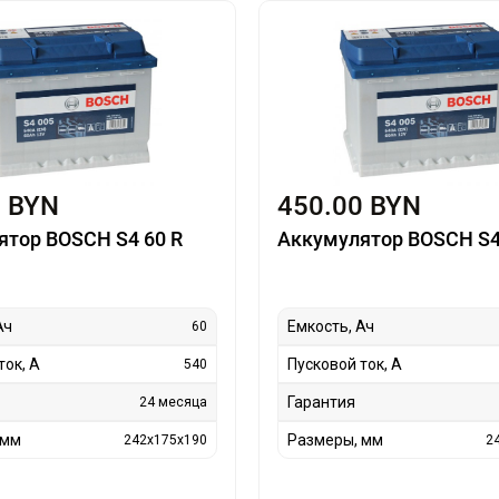
0 BYN
450.00 BYN
ятор BOSCH S4 60 R
Аккумулятор BOSCH S4
Ач
Емкость, Ач
60
ток, А
Пусковой ток, А
540
Гарантия
24 месяца
 мм
Размеры, мм
242x175x190
2