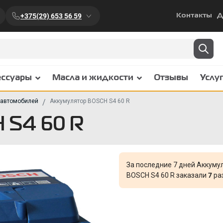
+375(29) 653 56 59
Контакты
Д
ессуары
Масла и жидкости
Отзывы
Услу
 автомобилей
Аккумулятор BOSCH S4 60 R
 S4 60 R
За последние 7 дней Аккуму
BOSCH S4 60 R заказали
7
раз