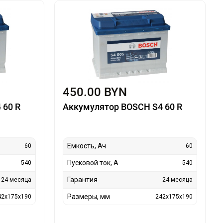
450.00 BYN
 60 R
Аккумулятор BOSCH S4 60 R
Емкость, Ач
60
60
Пусковой ток, А
540
540
Гарантия
24 месяца
24 месяца
Размеры, мм
42x175x190
242x175x190