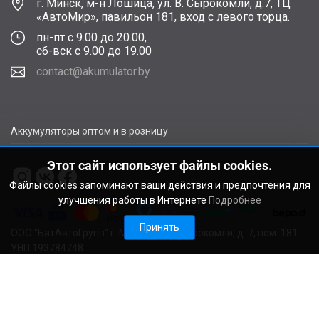
г. Минск, м-н Лошица, ул. В. Сырокомли, д.7, ТЦ
«АвтоМир», павильон 181, вход с левого торца.
пн-пт с 9.00 до 20.00,
сб-вск с 9.00 до 19.00
contact@akumulator.by
Аккумуляторы оптом и в розницу
Этот сайт использует файлы cookies.
Файлы cookies запоминают ваши действия и предпочтения для
улучшения работы в Интернете
Подробнее
Принять
ООО "БатАвтоГрупп" г. Минск, ул. В. Сырокомли, д. 7, пом. 181
УНП 193784748.
Расчетный счет BY11ALFA30122F48260010270000 в ЗАО
"АЛЬФА-БАНК", г. Минск, ул. Сурганова, 43-47, код ALFABY2X
Свидетельство о регистрации выдано Мингорисполкомом
22.08.2024. Регистрационный номер в Торговом реестре