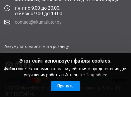
пн-пт с 9.00 до 20.00,
сб-вск с 9.00 до 19.00
contact@akumulator.by
Аккумуляторы оптом и в розницу
Этот сайт использует файлы cookies.
Файлы cookies запоминают ваши действия и предпочтения для
улучшения работы в Интернете
Подробнее
Принять
ООО "БатАвтоГрупп" г. Минск, ул. В. Сырокомли, д. 7, пом. 181
УНП 193784748.
Расчетный счет BY11ALFA30122F48260010270000 в ЗАО
"АЛЬФА-БАНК", г. Минск, ул. Сурганова, 43-47, код ALFABY2X
Свидетельство о регистрации выдано Мингорисполкомом
22.08.2024. Регистрационный номер в Торговом реестре
728029 от 19.09.2024