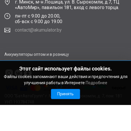
г. Минск, м-н Лошица, ул. В. Сырокомли, д.7, ТЦ
«АвтоМир», павильон 181, вход с левого торца.
пн-пт с 9.00 до 20.00,
сб-вск с 9.00 до 19.00
contact@akumulator.by
Аккумуляторы оптом и в розницу
Этот сайт использует файлы cookies.
Файлы cookies запоминают ваши действия и предпочтения для
улучшения работы в Интернете
Подробнее
Принять
ООО "БатАвтоГрупп" г. Минск, ул. В. Сырокомли, д. 7, пом. 181
УНП 193784748.
Расчетный счет BY11ALFA30122F48260010270000 в ЗАО
"АЛЬФА-БАНК", г. Минск, ул. Сурганова, 43-47, код ALFABY2X
Свидетельство о регистрации выдано Мингорисполкомом
22.08.2024. Регистрационный номер в Торговом реестре