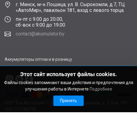
г. Минск, м-н Лошица, ул. В. Сырокомли, д.7, ТЦ
«АвтоМир», павильон 181, вход с левого торца.
пн-пт с 9.00 до 20.00,
сб-вск с 9.00 до 19.00
contact@akumulator.by
Аккумуляторы оптом и в розницу
Этот сайт использует файлы cookies.
Файлы cookies запоминают ваши действия и предпочтения для
улучшения работы в Интернете
Подробнее
Принять
ООО "БатАвтоГрупп" г. Минск, ул. В. Сырокомли, д. 7, пом. 181
УНП 193784748.
Расчетный счет BY11ALFA30122F48260010270000 в ЗАО
"АЛЬФА-БАНК", г. Минск, ул. Сурганова, 43-47, код ALFABY2X
Свидетельство о регистрации выдано Мингорисполкомом
22.08.2024. Регистрационный номер в Торговом реестре