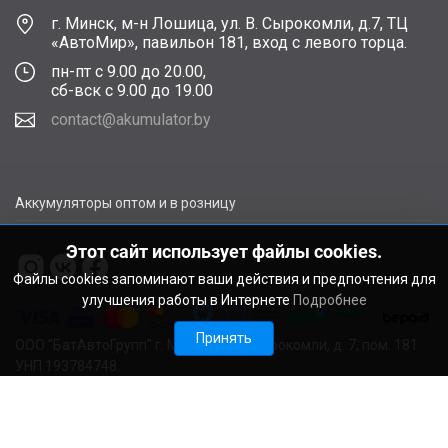
г. Минск, м-н Лошица, ул. В. Сырокомли, д.7, ТЦ
«АвтоМир», павильон 181, вход с левого торца.
пн-пт с 9.00 до 20.00,
сб-вск с 9.00 до 19.00
contact@akumulator.by
Аккумуляторы оптом и в розницу
Этот сайт использует файлы cookies.
Файлы cookies запоминают ваши действия и предпочтения для
улучшения работы в Интернете
Подробнее
Принять
ООО "БатАвтоГрупп" г. Минск, ул. В. Сырокомли, д. 7, пом. 181
УНП 193784748.
Расчетный счет BY11ALFA30122F48260010270000 в ЗАО
"АЛЬФА-БАНК", г. Минск, ул. Сурганова, 43-47, код ALFABY2X
Свидетельство о регистрации выдано Мингорисполкомом