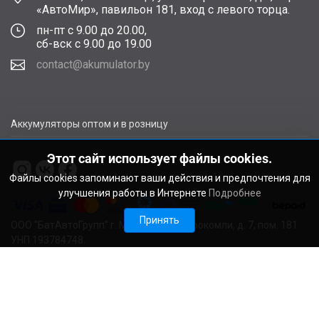
«АвтоМир», павильон 181, вход с левого торца.
пн-пт с 9.00 до 20.00,
сб-вск с 9.00 до 19.00
contact@akumulator.by
Аккумуляторы оптом и в розницу
Этот сайт использует файлы cookies.
Файлы cookies запоминают ваши действия и предпочтения для
улучшения работы в Интернете
Подробнее
Принять
ООО "БатАвтоГрупп" г. Минск, ул. В. Сырокомли, д. 7, пом. 181
УНП 193784748.
Расчетный счет BY11ALFA30122F48260010270000 в ЗАО
"АЛЬФА-БАНК", г. Минск, ул. Сурганова, 43-47, код ALFABY2X
Свидетельство о регистрации выдано Мингорисполкомом
22.08.2024. Регистрационный номер в Торговом реестре
728029 от 19.09.2024