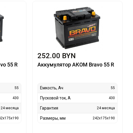
252.00 BYN
vo 55 R
Аккумулятор АКОМ Bravo 55 R
Емкость, Ач
55
55
Пусковой ток, А
430
430
Гарантия
24 месяца
24 месяца
Размеры, мм
42x175x190
242x175x190