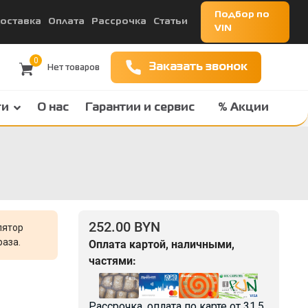
Подбор по
оставка
Оплата
Рассрочка
Статьи
VIN
0
Заказать звонок
ги
О нас
Гарантии и сервис
% Акции
252.00 BYN
лятор
раза.
Оплата картой, наличными,
частями:
Рассрочка, оплата по карте от
31.5