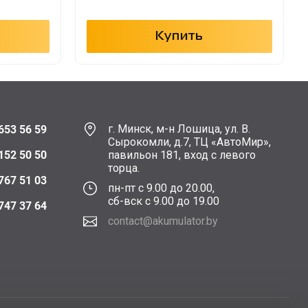
Купить
г. Минск, м-н Лошица, ул. В.
653 56 59
Сырокомли, д.7, ТЦ «АвтоМир»,
152 50 50
павильон 181, вход с левого
торца.
767 51 03
пн-пт с 9.00 до 20.00,
сб-вск с 9.00 до 19.00
747 37 64
contact@akumulator.by