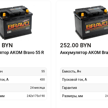
0 BYN
252.00 BYN
ятор АКОМ Bravo 55 R
Аккумулятор АКОМ Bra
Ач
Емкость, Ач
55
ток, А
Пусковой ток, А
430
Гарантия
24 месяца
 мм
Размеры, мм
242x175x190
2