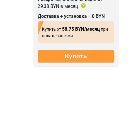
29.38 BYN
в месяц
Доставка + установка = 0 BYN
58.75 BYN/месяц
Купить от
при
оплате частями