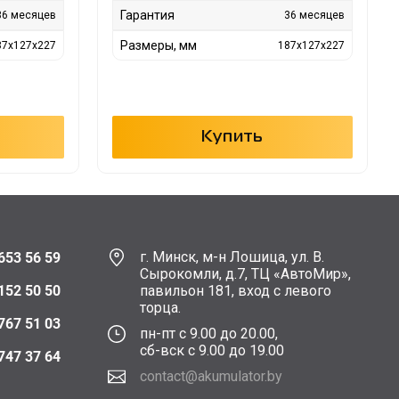
Гарантия
36 месяцев
36 месяцев
Размеры, мм
87x127x227
187x127x227
Купить
г. Минск, м-н Лошица, ул. В.
653 56 59
Сырокомли, д.7, ТЦ «АвтоМир»,
152 50 50
павильон 181, вход с левого
торца.
767 51 03
пн-пт с 9.00 до 20.00,
сб-вск с 9.00 до 19.00
747 37 64
contact@akumulator.by