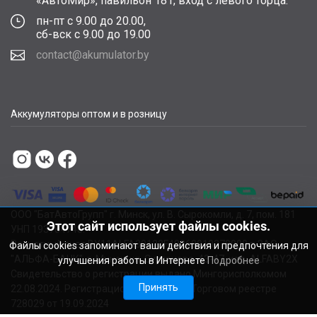
«АвтоМир», павильон 181, вход с левого торца.
пн-пт с 9.00 до 20.00,
сб-вск с 9.00 до 19.00
contact@akumulator.by
Аккумуляторы оптом и в розницу
ООО "БатАвтоГрупп" г. Минск, ул. В. Сырокомли, д. 7, пом. 181
Этот сайт использует файлы cookies.
УНП 193784748.
Расчетный счет BY11ALFA30122F48260010270000 в ЗАО
Файлы cookies запоминают ваши действия и предпочтения для
"АЛЬФА-БАНК", г. Минск, ул. Сурганова, 43-47, код ALFABY2X
улучшения работы в Интернете
Подробнее
Свидетельство о регистрации выдано Мингорисполкомом
Принять
22.08.2024. Регистрационный номер в Торговом реестре
728029 от 19.09.2024